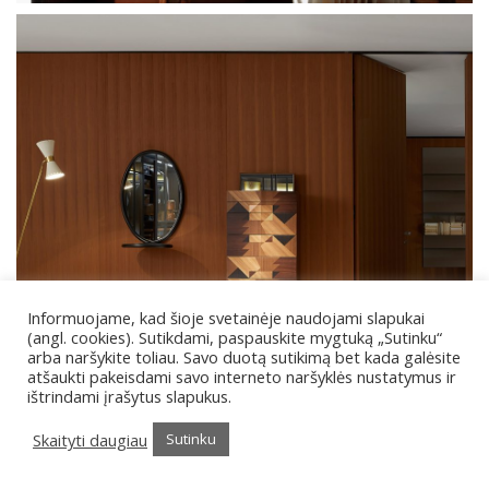
Informuojame, kad šioje svetainėje naudojami slapukai
(angl. cookies). Sutikdami, paspauskite mygtuką „Sutinku“
Porro Spa System
arba naršykite toliau. Savo duotą sutikimą bet kada galėsite
atšaukti pakeisdami savo interneto naršyklės nustatymus ir
ištrindami įrašytus slapukus.
Skaityti daugiau
Sutinku