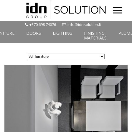
MENU
+370 698 74076
info@idnsolution.lt
NITURE
DOORS
LIGHTING
FINISHING
PLUM
MATERIALS