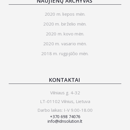
NAUJIENŲ ARCHYVAS
2020 m. liepos mėn.
2020 m. birželio mėn.
2020 m. kovo mėn.
2020 m. vasario mėn.
2018 m. rugpjūčio mėn.
KONTAKTAI
Vilniaus g. 4-32
LT-01102 Vilnius, Lietuva
Darbo laikas: I-V 9.00-18.00
+370 698 74076
info@idnsolution.lt