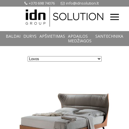
+370 698 74076
info@idnsolution.lt
MENU
BALDAI
DURYS
APŠVIETIMAS
APDAILOS
SANTECHNIKA
MEDŽIAGOS