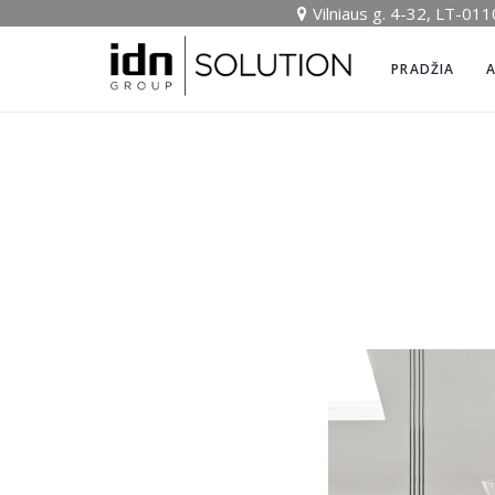
Vilniaus g. 4-32, LT-011
PRADŽIA
A