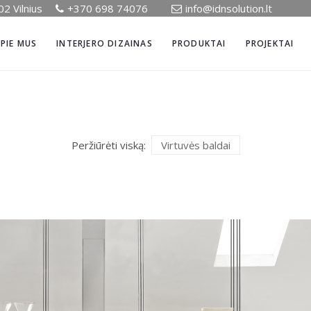
02 Vilnius
+370 698 74076
info@idnsolution.lt
PIE MUS
INTERJERO DIZAINAS
PRODUKTAI
PROJEKTAI
Peržiūrėti viską:
Virtuvės baldai