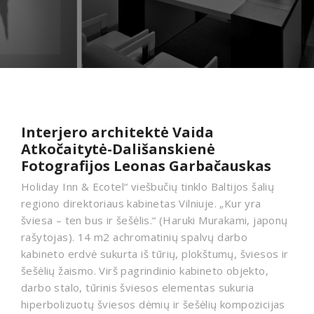
Interjero architektė Vaida
Atkočaitytė-Dališanskienė
Fotografijos Leonas Garbačauskas
Holiday Inn & Ecotel“ viešbučių tinklo Baltijos šalių
regiono direktoriaus kabinetas Vilniuje. „Kur yra
šviesa – ten bus ir šešėlis.“ (Haruki Murakami, japonų
rašytojas). 14 m2 achromatinių spalvų darbo
kabineto erdvė sukurta iš tūrių, plokštumų, šviesos ir
šešėlių žaismo. Virš pagrindinio kabineto objekto,
darbo stalo, tūrinis šviesos elementas sukuria
hiperbolizuotų šviesos dėmių ir šešėlių kompozicijas