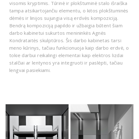
visomis kryptimis. Tūrinė ir plokštuminė stalo išraiška
tampa atsikartojančiu elementu, o kitos plokštuminės
dėmės ir linijos sujungia visą erdvės kompoziciją.
Bendrą kompoziciją papildo ir užbaigia būtent šiam
darbo kabinetui sukurtos menininkės Agnės
Kondrataitės skulptūros. Šis darbo kabinetas tarsi
meno kūrinys, tačiau funkcionuoja kaip darbo erdvė, o
tokie darbui reikalingi elementai kaip elektros lizdai
stalčiai ar lentynos yra integruoti ir paslėpti, tačiau
lengvai pasiekiami.