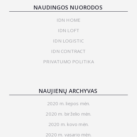
NAUDINGOS NUORODOS
IDN HOME
IDN LOFT
IDN LOGISTIC
IDN CONTRACT
PRIVATUMO POLITIKA
NAUJIENŲ ARCHYVAS
2020 m. liepos mėn.
2020 m. birželio mėn.
2020 m. kovo mėn.
2020 m. vasario mėn.