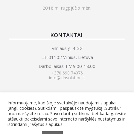
2018 m. rugpjūčio mėn.
KONTAKTAI
Vilniaus g. 4-32
LT-01102 Vilnius, Lietuva
Darbo laikas: I-V 9.00-18.00
+370 698 74076
info@idnsolution.lt
NAUJIENLAIŠKIS
Informuojame, kad šioje svetainėje naudojami slapukai
(angl. cookies). Sutikdami, paspauskite mygtuką „Sutinku“
arba naršykite toliau. Savo duotą sutikimą bet kada galėsite
atšaukti pakeisdami savo interneto naršyklės nustatymus ir
ištrindami įrašytus slapukus.